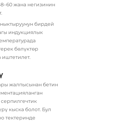
58–60 жана негизинин
.
ыныктыруунун бирдей
агы индукциялык
температурада
герек бөлүктөр
 иштетилет.
ү
лары
жалпысынан бетин
ементацияланган
 серпилгечтик
рү кыска болот. Бул
оо тектеринде