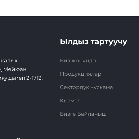
Ылдыз тартуучу
икалык
Биз жөнүндө
ың Мейюан
Продукциялар
 даiren 2-1712,
Сектордук нускама
Кызмат
Бизге Байланыш