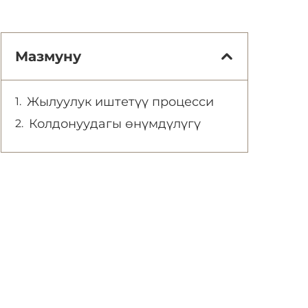
Мазмуну
Жылуулук иштетүү процесси
Колдонуудагы өнүмдүлүгү