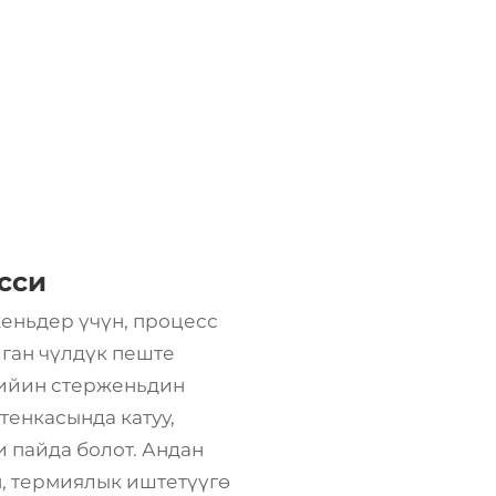
сси
еньдер үчүн, процесс
лган чүлдүк пеште
кийин стерженьдин
тенкасында катуу,
и пайда болот. Андан
, термиялык иштетүүгө