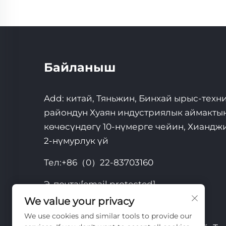
Байланыш
Add: китай, Тяньжин, Бинхай ырыс-техн
райондун Хуаян индустриялык аймакт
көчөсүндөгү 10-нүмерге чейин, Хианджику
2-нүмурлук үй
Тел:
+86（0）22-83703160
Э-почта:
[email protected]
We value your privacy
Мобилдик:
+8615822332238
We use cookies and similar tools to provide our