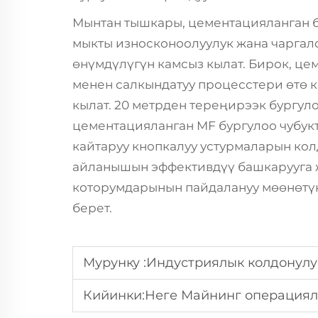
Мынтан тышкары, цементацияланган б
мыкты износконоолуулук жана чаргал
өнүмдүлүгүн камсыз кылат. Бирок, це
менен салкындатуу процесстери өтө к
кылат. 20 метрден тереңирээк бургул
цементацияланган MF бургулоо чубук
кайтаруу кнопкалуу устурмаларын кол
айланышын эффективдүү башкарууга 
которумдарынын пайдалануу мөөнөтүн
берет.
Мурунку :
Индустриялык колдонулуштарда LED казыл
Кийинки:
Неге Майнинг операциялары үчүн Пневматикалык