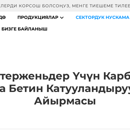
EЛЕРДИ КOРCОШ БОЛСОҢУЗ, МЕНГЕ ТИЕШЕМЕ ТИЛЕБ
ДӨ
ПРОДУКЦИЯЛАР
СЕКТОРДУК НУСКАМ
БИЗГЕ БАЙЛАНЫШ
Стерженьдер Үчүн Ка
а Бетин Катууландыру
Айырмасы