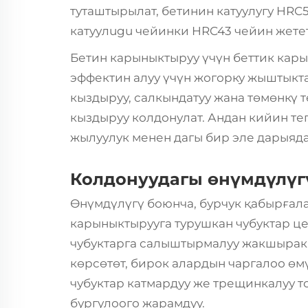
туташтырылат, бетинин катуулугу HRC
катуулugu чейинки HRC43 чейин жетет
Бетин карыныктыруу үчүн беттик кар
эффектин алуу үчүн жогорку жыштыкт
кыздыруу, салкындатуу жана төмөнкү 
кыздыруу колдонулат. Андан кийин те
жылуулук менен дагы бир эле дарыяда
Колдонуудагы өнүмдүлүг
Өнүмдүлүгү боюнча,
бурчук қабырға
карыныктырууга турушкан чубуктар ц
чубуктарга салыштырмалуу жакшырак
көрсөтөт, бирок алардын чаргалоо өмү
чубуктар катмардуу же трещинкалуу т
бургулоого жарамдуу.