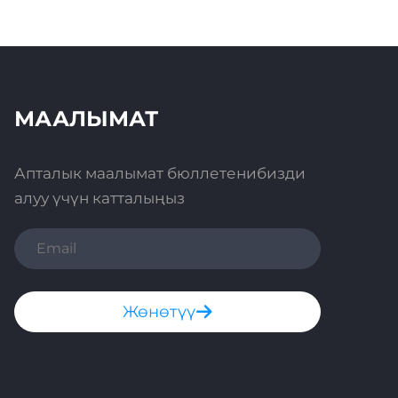
МААЛЫМАТ
Апталык маалымат бюллетенибизди
алуу үчүн катталыңыз
Жөнөтүү