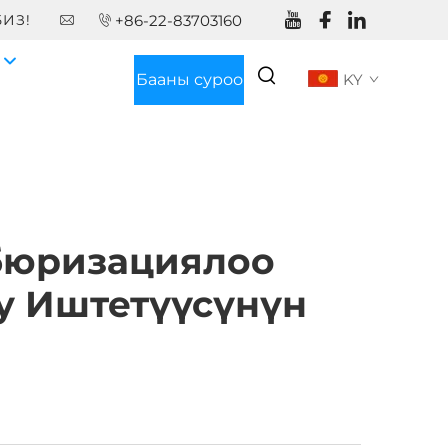
ИЗ!
+86-22-83703160
А
Бааны суроо
KY
рбюризациялоо
у Иштетүүсүнүн