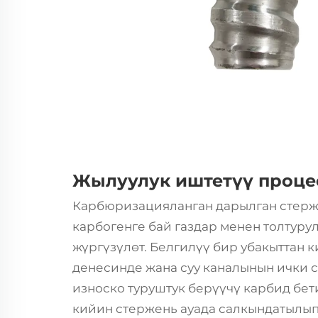
Жылуулук иштетүү проце
Карбюризацияланган дарылган стерж
карбогенге бай газдар менен толтуру
жүргүзүлөт. Белгилүү бир убакыттан 
денесинде жана суу каналынын ички с
износко туруштук берүүчү карбид бет
кийин стержень ауада салкындатылып