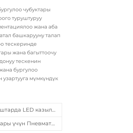
ургулоо чубуктары
оого туруштуруу
ментациялоо жана аба
атал башкарууну талап
оо тескеринде
тары жана багыттоочу
донуу тескенин
жана бургулоо
 узартууга мүмкүндүк
ыш лампаларын тандоо ыкмалары
 Таш Бургалоолорду тандоо керек?